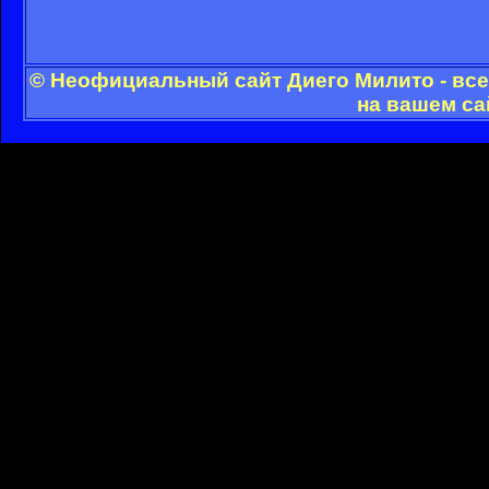
© Неофициальный сайт Диего Милито - все
на вашем са