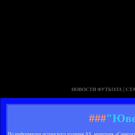
|
НОВОСТИ ФУТБОЛА
СТ
###
"Юве
По информации испанского издания AS, защитник «Сарагос