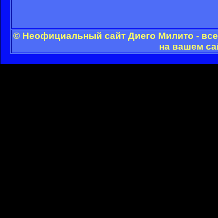
© Неофициальный сайт Диего Милито - все
на вашем са