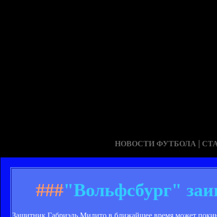
|
НОВОСТИ ФУТБОЛА
СТ
###
"Вольфсбург" заи
Защитник Габриэль Милито в ближайшее время может покинуть