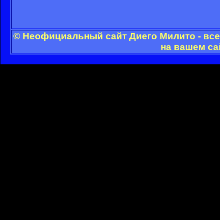
© Неофициальный сайт Диего Милито - все
на вашем са