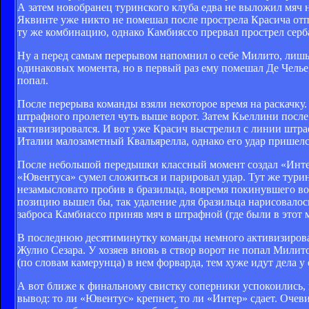
А затем новобранец туринского клуба едва не выложил мяч н
Яквинте уже никто не помешал после прострела Красича отпр
ту же комбинацию, однако Камбияссо прервал прострел серб
Ну а перед самым перерывом напомнил о себе Милито, лишь 
одинаковых момента, но в первый раз ему помешал Де Челье,
попал.
После перерыва команды взяли некоторое время на раскачку. 
штрафного пролетел чуть выше ворот. Затем Кьеллини после 
активизировался. И вот уже Красич выстрелил с линии штра
Италии малозаметный Квальярелла, однако его удар пришел
После небольшой передышки классный момент создал «Интер
«Ювентуса» сумел сложиться и парировал удар. Тут же турин
незамысловато пробив в бразильца, вовремя покинувшего вор
позицию вышел бы, так удаление для бразильца нарисовалос
заброса Камбиассо приняв мяч в штрафной (где были в этот 
В последнюю десятиминутку команды немного активизировал
Жулио Сезара. У хозяев вновь в створ ворот не попал Милит
(по словам камерунца) в нем форварда, тем хуже идут дела у 
А вот ближе к финальному свистку соперники успокоились, 
вывод: то ли «Ювентус» крепнет, то ли «Интер» сдает. Очевид