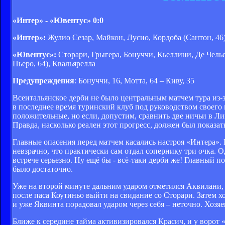
«Интер» - «Ювентус» 0:0
«Интер»:
Жулио Сезар, Майкон, Лусио, Кордоба (Сантон, 46)
«Ювентус»:
Сторари, Грыгера, Бонуччи, Кьеллини, Де Челье
Пьеро, 64), Квальярелла
Предупреждения
: Бонуччи, 16, Мотта, 64 – Киву, 35
Всеитальянское дерби не было центральным матчем тура из-з
в последнее время туринский клуб под руководством своего н
положительные, но если, допустим, сравнить две ничьи в Л
Правда, насколько реален этот прогресс, должен был показат
Главные опасения перед матчем касались настроя «Интера».
невзрачно, что практически сам отдал сопернику три очка. О
встрече серьезно. Ну ещё бы - всё-таки дерби же! Главный п
было достаточно.
Уже на второй минуте дальним ударом отметился Аквилани, н
после паса Коутиньо выйти на свидание со Сторари. Затем х
и уже Яквинта порадовал ударом через себя – неточно. Хозя
Ближе к середине тайма активизировался Красич, и у ворот 