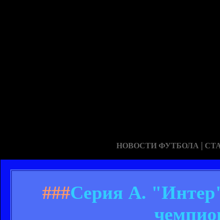
|
НОВОСТИ ФУТБОЛА
СТ
###
Серия А. "Интер"
чемпио