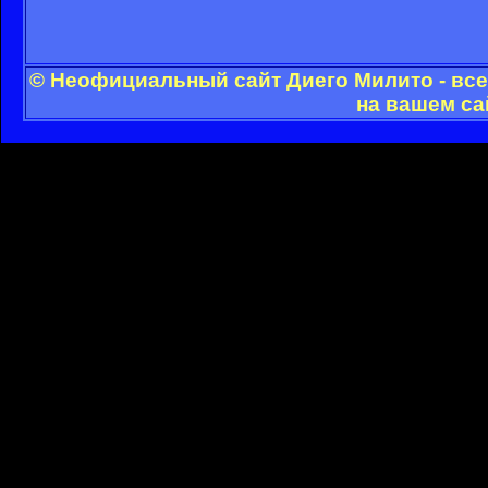
© Неофициальный сайт Диего Милито - все
на вашем са