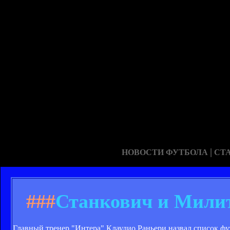
|
НОВОСТИ ФУТБОЛА
СТ
###
Станкович и Милит
Главный тренер "Интера" Клаудио Раньери назвал список фу