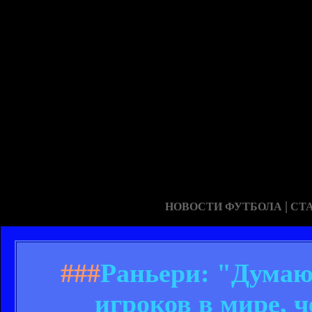
|
НОВОСТИ ФУТБОЛА
СТ
###
Раньери: "Думаю
игроков в мире, ч