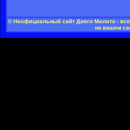
© Неофициальный сайт Диего Милито - все
на вашем са