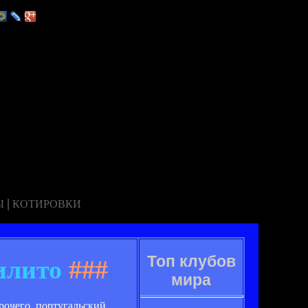
|
Ы
КОТИРОВКИ
Топ клубов
илито
###
мира
рочего, португальский