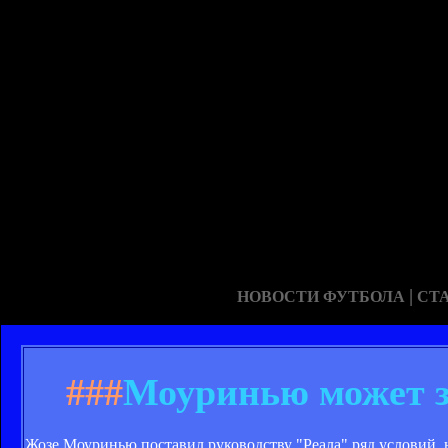
|
НОВОСТИ ФУТБОЛА
СТ
###
Моуринью может з
Жозе Моуринью поставил руководству "Реала" ряд условий, н