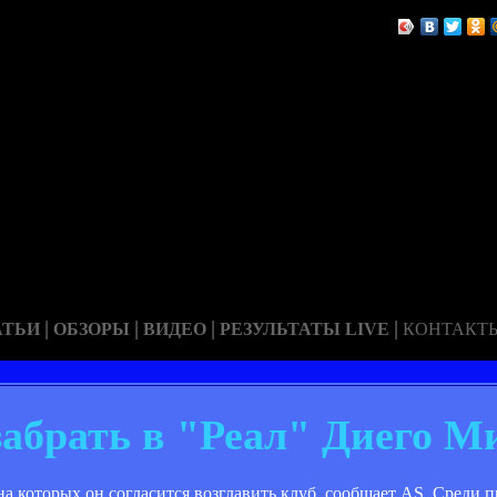
|
|
|
|
АТЬИ
ОБЗОРЫ
ВИДЕО
РЕЗУЛЬТАТЫ LIVE
КОНТАКТ
абрать в "Реал" Диего М
а которых он согласится возглавить клуб, сообщает AS. Среди п