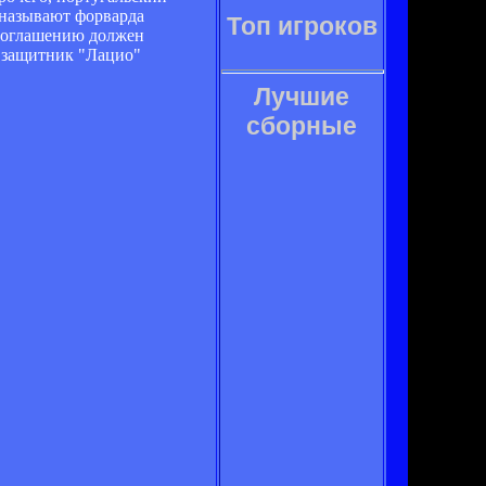
 называют форварда
Топ игроков
 соглашению должен
 защитник "Лацио"
Лучшие
сборные