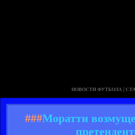
|
НОВОСТИ ФУТБОЛА
СТ
###
Моратти возмуще
претендент