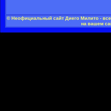
© Неофициальный сайт Диего Милито - все
на вашем са