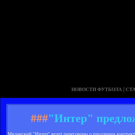
|
НОВОСТИ ФУТБОЛА
СТ
###
"Интер" предло
Миланский "Интер" ведет переговоры о продлении контракта 