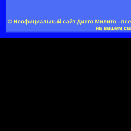
© Неофициальный сайт Диего Милито - все
на вашем са