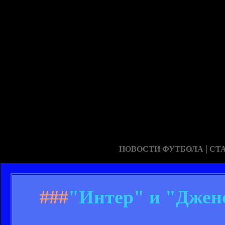
|
НОВОСТИ ФУТБОЛА
СТ
###
"Интер" и "Джено