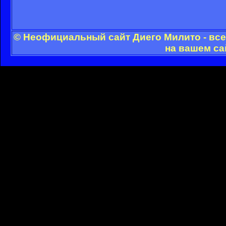
© Неофициальный сайт Диего Милито - все
на вашем са