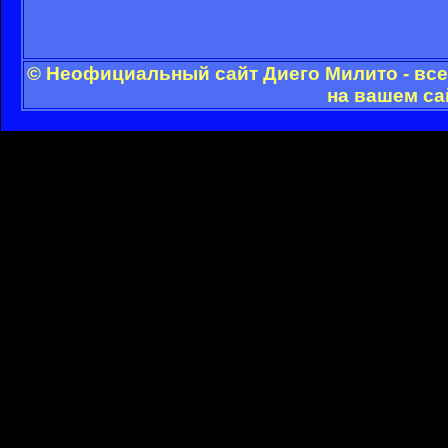
© Неофициальный сайт Диего Милито - все
на вашем са