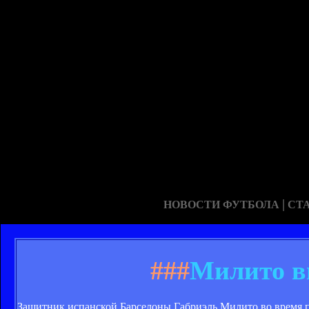
|
НОВОСТИ ФУТБОЛА
СТ
###
Милито в
Защитник испанской Барселоны Габриэль Милито во время по