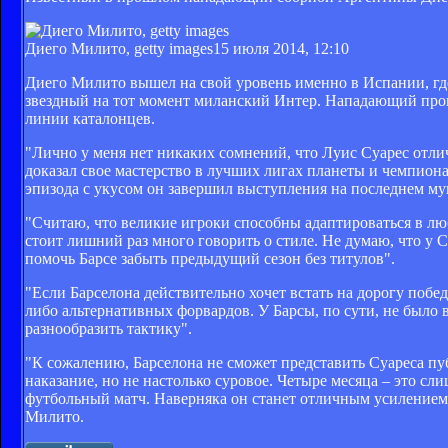
Диего Милито, getty images
15 июля 2014, 12:10
Диего Милито вышел на свой уровень именно в Испании, где 
звездный на тот момент миланский Интер. Нападающий про
линии каталонцев.
"Лично у меня нет никаких сомнений, что Луис Суарес отли
доказал свое мастерство в лучших лигах планеты и чемпиона
эпизода с укусом он завершил выступления на последнем му
"Считаю, что великие игроки способны адаптироваться в люб
стоит лишний раз много говорить о стиле. Не думаю, что у 
помочь Барсе забыть предыдущий сезон без титулов".
"Если Барселона действительно хочет встать на дорогу побе
либо альтернативных форвардов. У Барсы, по сути, не было
разнообразить тактику".
"К сожалению, Барселона не сможет представить Суареса пу
наказание, но не настолько суровое. Четыре месяца – это с
футбольный матч. Наверняка он станет отличным усилением "
Милито.