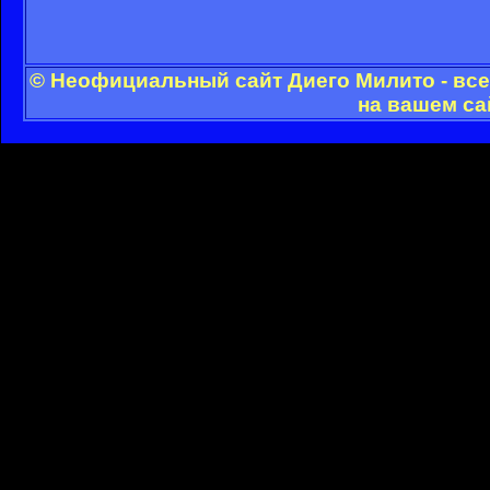
© Неофициальный сайт Диего Милито - все
на вашем са