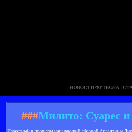
|
НОВОСТИ ФУТБОЛА
СТ
###
Милито: Суарес и
Известный в прошлом нападающий сборной Аргентины Диег