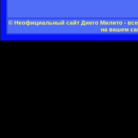
© Неофициальный сайт Диего Милито - все
на вашем са