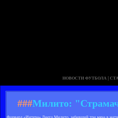
|
НОВОСТИ ФУТБОЛА
СТ
###
Милито: "Страмач
Форвард «Интера» Диего Милито, забивший три мяча в матче