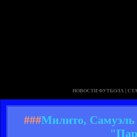
|
НОВОСТИ ФУТБОЛА
СТ
###
Милито, Самуэль 
"Пар