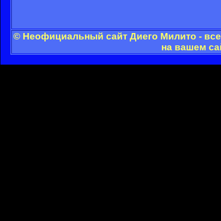
© Неофициальный сайт Диего Милито - все
на вашем са