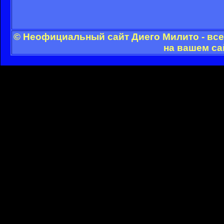
© Неофициальный сайт Диего Милито - все
на вашем са