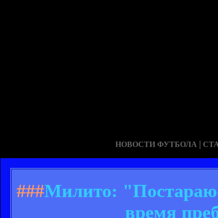
|
НОВОСТИ ФУТБОЛА
СТ
###
Милито: "Постараюс
время пре