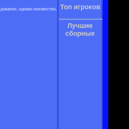
Топ игроков
дование, однако неизвестно,
Лучшие
сборные