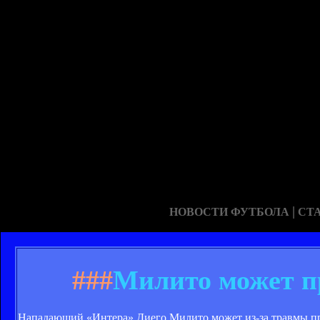
|
НОВОСТИ ФУТБОЛА
СТ
###
Милито может п
Нападающий «Интера» Диего Милито может из-за травмы про