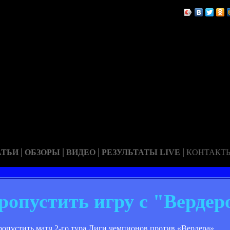
|
|
|
|
АТЬИ
ОБЗОРЫ
ВИДЕО
РЕЗУЛЬТАТЫ LIVE
КОНТАКТ
ропустить игру с "Вердер
пустить матч 2-го тура Лиги чемпионов против «Вердера».