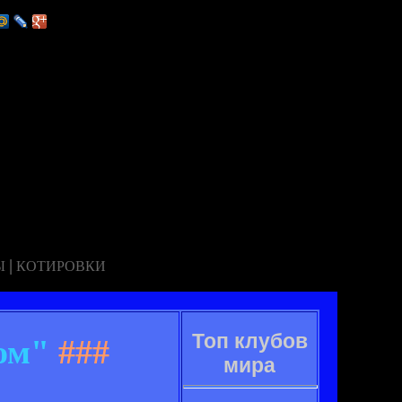
|
Ы
КОТИРОВКИ
Топ клубов
ом"
###
мира