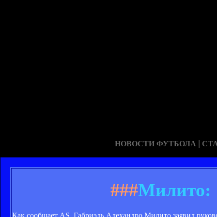
|
НОВОСТИ ФУТБОЛА
СТ
###
Милито: 
Как сообщает AS, Габриэль Алехандро Милито заявил руково