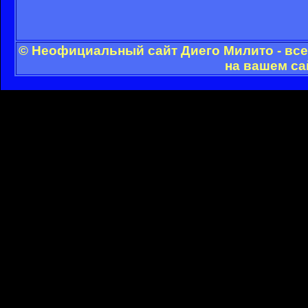
© Неофициальный сайт Диего Милито - все
на вашем са