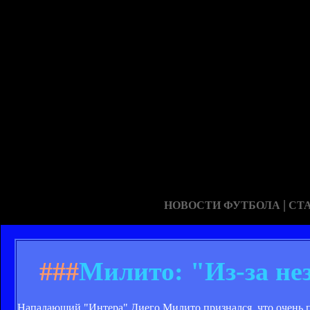
|
НОВОСТИ ФУТБОЛА
СТ
###
Милито: "Из-за нез
Нападающий "Интера" Диего Милито признался, что очень п