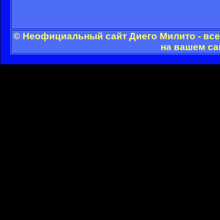
© Неофициальный сайт Диего Милито - все
на вашем са