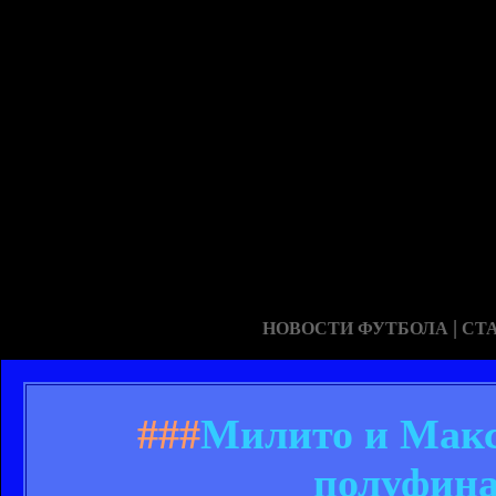
|
НОВОСТИ ФУТБОЛА
СТ
###
Милито и Макс
полуфина