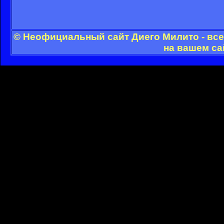
© Неофициальный сайт Диего Милито - все
на вашем са