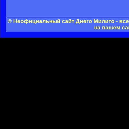
© Неофициальный сайт Диего Милито - все
на вашем са