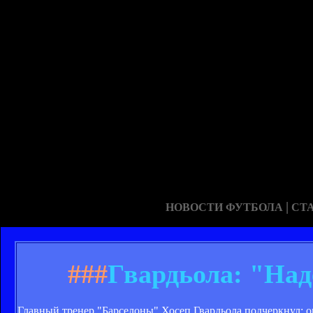
|
НОВОСТИ ФУТБОЛА
СТ
###
Гвардьола: "Над
Главный тренер "Барселоны" Хосеп Гвардьола подчеркнул: он