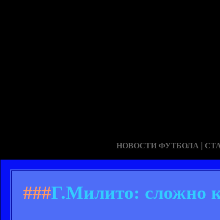
|
НОВОСТИ ФУТБОЛА
СТ
###
Г.Милито: сложно 