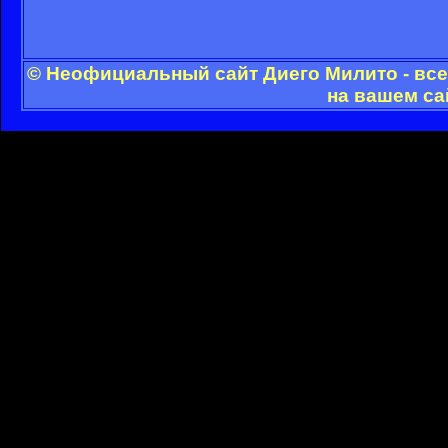
© Неофициальный сайт Диего Милито - все
на вашем са