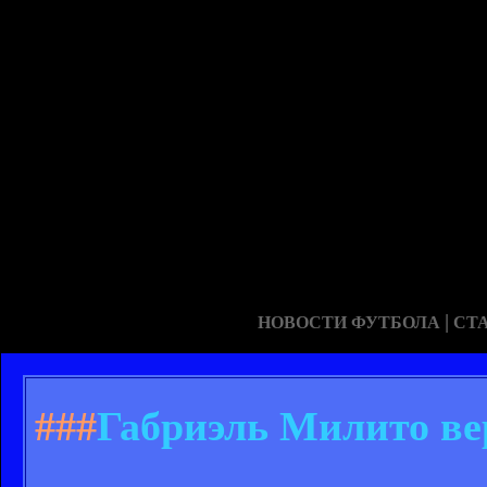
|
НОВОСТИ ФУТБОЛА
СТ
###
Габриэль Милито ве