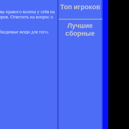
Топ игроков
ы правого колена у себя на
ров. Ответить на вопрос о
Лучшие
обходимые вещи для того,
сборные