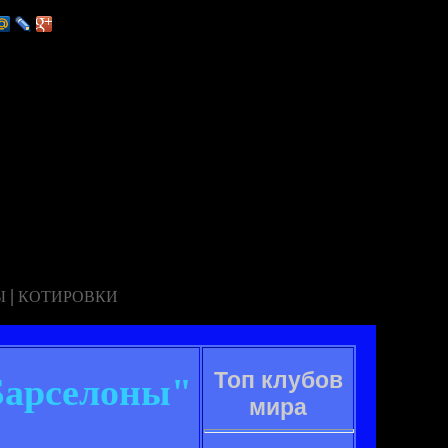
|
Ы
КОТИРОВКИ
Топ клубов
Барселоны"
мира