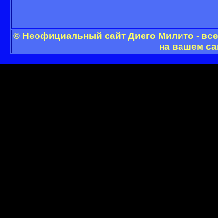
© Неофициальный сайт Диего Милито - все
на вашем са