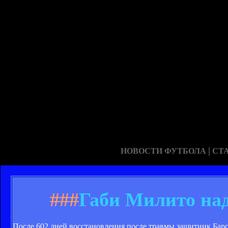
|
НОВОСТИ ФУТБОЛА
СТ
###
Габи Милито над
После 602 дней восстановления после травмы защитник Барс