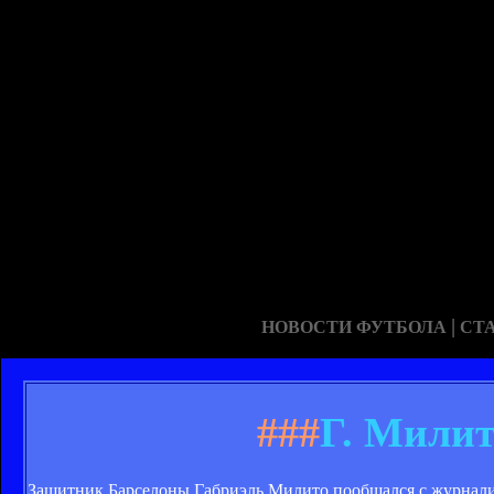
|
НОВОСТИ ФУТБОЛА
СТ
###
Г. Милит
Защитник Барселоны Габриэль Милито пообщался с журналис