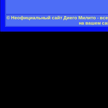
© Неофициальный сайт Диего Милито - все
на вашем са