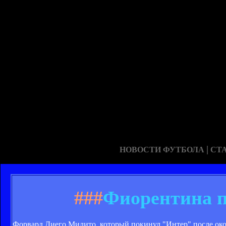
|
НОВОСТИ ФУТБОЛА
СТ
###
Фиорентина п
Форвард Диего Милито, который покинул "Интер" после око