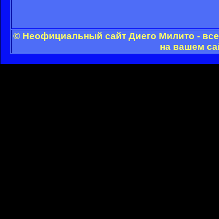
© Неофициальный сайт Диего Милито - все
на вашем са