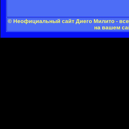
© Неофициальный сайт Диего Милито - все
на вашем са