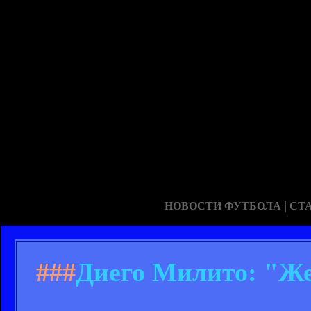
|
НОВОСТИ ФУТБОЛА
СТ
###
Диего Милито: "Же