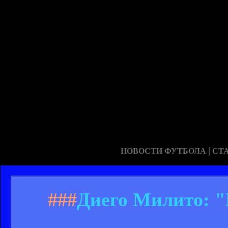
|
НОВОСТИ ФУТБОЛА
СТ
###
Диего Милито: 