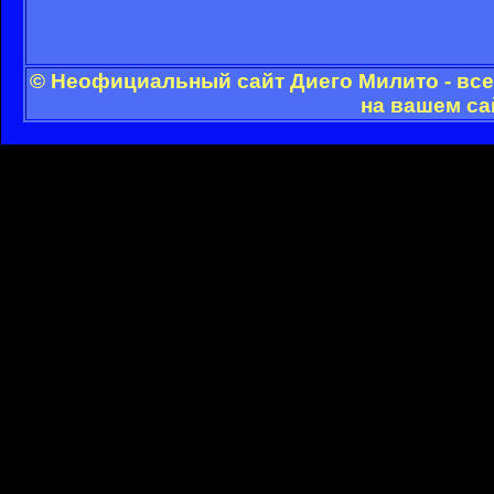
© Неофициальный сайт Диего Милито - все
на вашем са