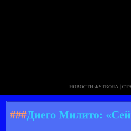
|
НОВОСТИ ФУТБОЛА
СТ
###
Диего Милито: «Сейч