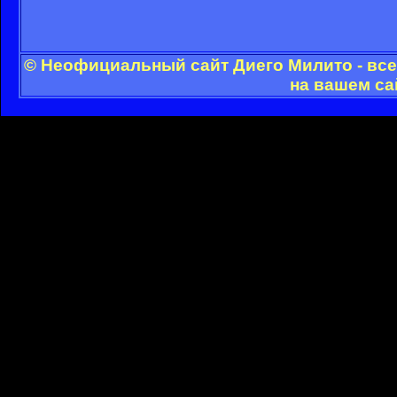
© Неофициальный сайт Диего Милито - все
на вашем са