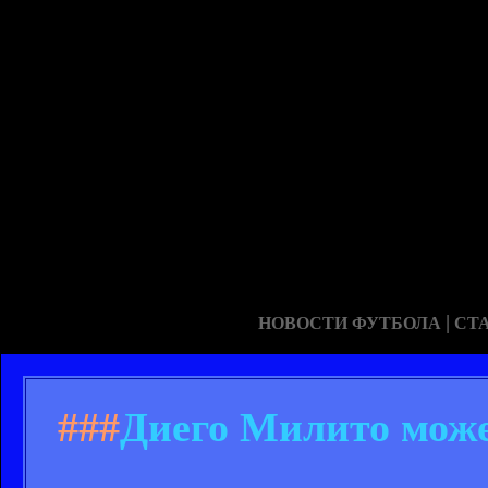
|
НОВОСТИ ФУТБОЛА
СТ
###
Диего Милито може