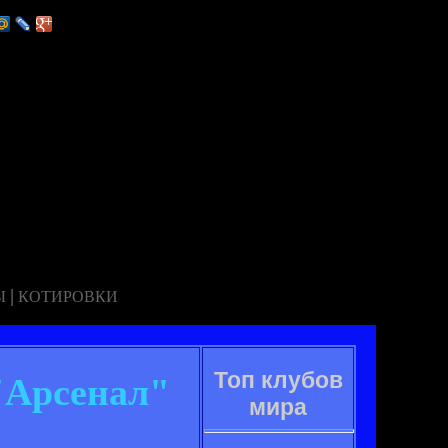
|
Ы
КОТИРОВКИ
Топ клубов
"Арсенал"
мира