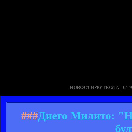
|
НОВОСТИ ФУТБОЛА
СТ
###
Диего Милито: "Не
бу