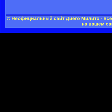
© Неофициальный сайт Диего Милито - все
на вашем са