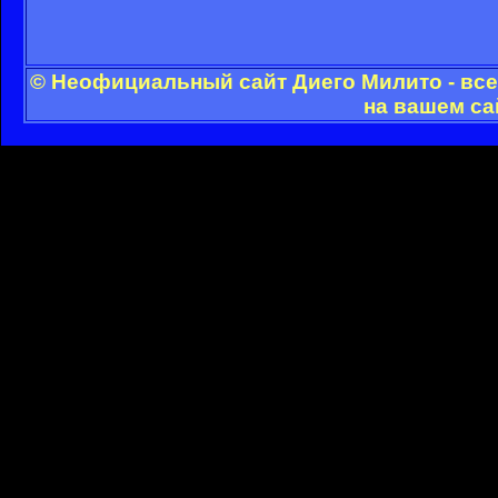
© Неофициальный сайт Диего Милито - все
на вашем са