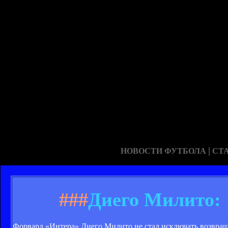
|
НОВОСТИ ФУТБОЛА
СТ
###
Диего Милито: 
Форвард «Интера» Диего Милито не стал исключать возвращ