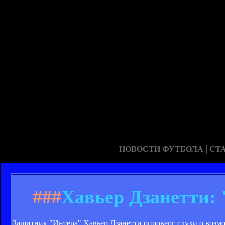
|
НОВОСТИ ФУТБОЛА
СТ
###
Хавьер Дзанетти:
Защитник "Интера" Хавьер Дзанетти опроверг слухи о возмо