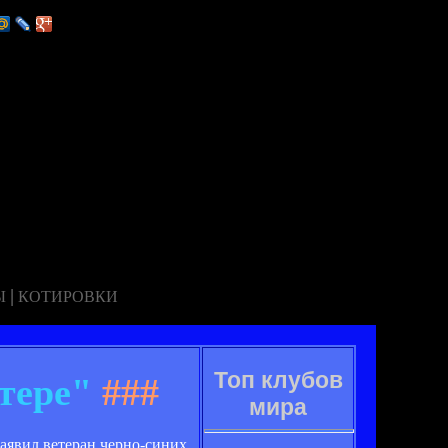
|
Ы
КОТИРОВКИ
Топ клубов
тере"
###
мира
аявил ветеран черно-синих,