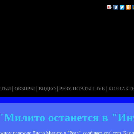
|
|
|
|
АТЬИ
ОБЗОРЫ
ВИДЕО
РЕЗУЛЬТАТЫ LIVE
КОНТАКТ
 "Милито останется в "Ин
жном переходе Диего Милито в "Реал", сообщает goal.com. Как з