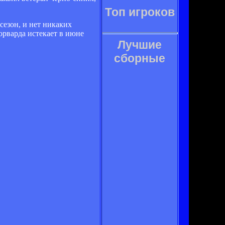
Топ игроков
сезон, и нет никаких
орварда истекает в июне
Лучшие
сборные